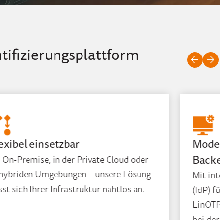
ntifizierungsplattform
exibel einsetzbar
Moder
Back
 On-Premise, in der Private Cloud oder
 hybriden Umgebungen – unsere Lösung
Mit in
sst sich Ihrer Infrastruktur nahtlos an.
(IdP) 
LinOTP
bei der