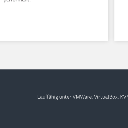
Lauffähig unter VMWare, VirtualBox, KV