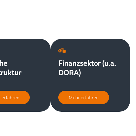
che
Finanzsektor (u.a.
truktur
DORA)
 erfahren
Mehr erfahren