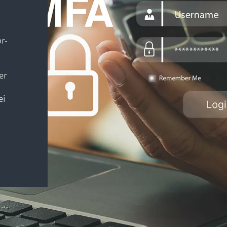
r-
er
ei