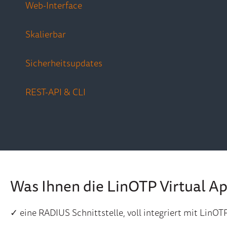
Web-Interface
Skalierbar
Sicherheitsupdates
REST-API & CLI
Was Ihnen die LinOTP Virtual Ap
✓ eine RADIUS Schnittstelle, voll integriert mit LinOT